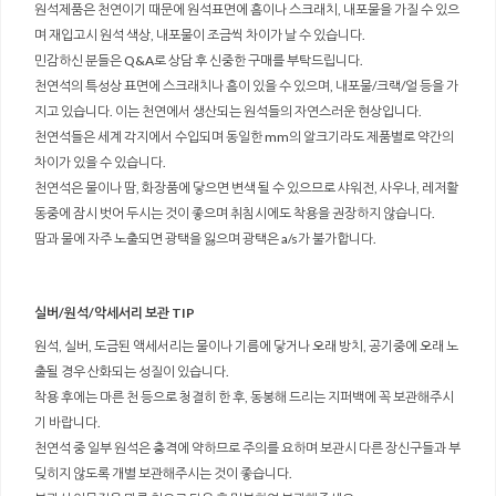
원석제품은 천연이기 때문에 원석표면에 흠이나 스크래치, 내포물을 가질 수 있으
며 재입고시 원석 색상, 내포물이 조금씩 차이가 날 수 있습니다.
민감하신 분들은 Q&A로 상담 후 신중한 구매를 부탁드립니다.
천연석의 특성상 표면에 스크래치나 흠이 있을 수 있으며, 내포물/크랙/얼 등을 가
지고 있습니다. 이는 천연에서 생산되는 원석들의 자연스러운 현상입니다.
천연석들은 세계 각지에서 수입되며 동일한 mm의 알크기라도 제품별로 약간의
차이가 있을 수 있습니다.
천연석은 물이나 땀, 화장품에 닿으면 변색 될 수 있으므로 샤워전, 사우나, 레저활
동중에 잠시 벗어 두시는 것이 좋으며 취침시에도 착용을 권장하지 않습니다.
땀과 물에 자주 노출되면 광택을 잃으며 광택은 a/s가 불가합니다.
실버/원석/악세서리 보관 TIP
원석, 실버, 도금된 액세서리는 물이나 기름에 닿거나 오래 방치, 공기중에 오래 노
출될 경우 산화되는 성질이 있습니다.
착용 후에는 마른 천 등으로 청결히 한 후, 동봉해 드리는 지퍼백에 꼭 보관해주시
기 바랍니다.
천연석 중 일부 원석은 충격에 약하므로 주의를 요하며 보관시 다른 장신구들과 부
딪히지 않도록 개별 보관해주시는 것이 좋습니다.