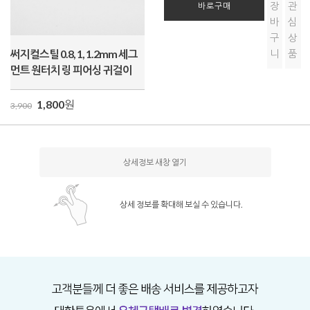
장
관
바로구매
바
심
구
상
써지컬스틸 0.8, 1, 1.2mm 세그
니
품
먼트 원터치 링 피어싱 귀걸이
1,800
원
3,900
상세정보 새창 열기
상세 정보를 확대해 보실 수 있습니다.