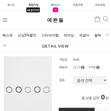
로그인
회원가입
장바구니
주문조회
마이쇼핑
0
4종할인쿠폰
예쁜돌
검색
검
메
색
뉴
베스트
신상5%할인
스타아이템
피어싱
귀걸이
팔찌
목
DETAIL VIEW
적립금
90원
배송비
(조건)
지역별
종류
0
총 상품 금액
원