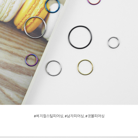
#써지컬스틸피어싱, #남자피어싱, #귓볼피어싱