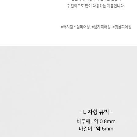
귀걸이로도 많이 착용하는 제품입니다.
#써지컬스틸피어싱, #남자피어싱, #귓볼피어싱