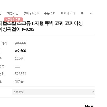
인
회원가입
장바구니
(
0
)
주문조회
마이페이지
4종할인쿠폰
지컬스틸 스크류 L자형 큐빅 코찌 코피어싱
싱귀걸이 P-0295
자가격
￦4,000
가
￦2,500
금
120원
종류
번호
528574
드
예쁜돌