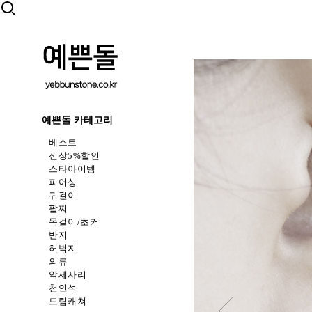
예쁜돌 카테고리
베스트
신상5%할인
스타아이템
피어싱
귀걸이
팔찌
목걸이/초커
반지
허벅지
의류
악세사리
천연석
드림캐쳐