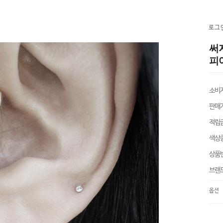
로그
써
피어
소비
판매
적립
색상
상품
브랜
옵션