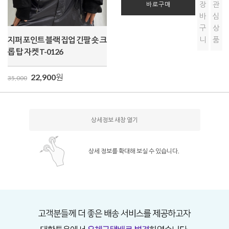
장
관
바로구매
바
심
구
상
지퍼 포인트 블랙 집업 긴팔 숏 크
니
품
롭 탑 자켓 T-0126
22,900
원
35,000
상세정보 새창 열기
상세 정보를 확대해 보실 수 있습니다.