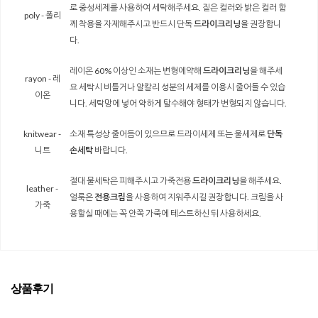
로 중성세제를 사용하여 세탁해주세요. 짙은 컬러와 밝은 컬러 함
poly - 폴리
께 착용을 자제해주시고 반드시 단독
드라이크리닝
을 권장합니
다.
레이온 60% 이상인 소재는 변형에약해
드라이크리닝
을 해주세
rayon - 레
요 세탁시 비틀거나 알칼리 성분의 세제를 이용시 줄어들 수 있습
이온
니다. 세탁망에 넣어 약하게 탈수해야 형태가 변형되지 않습니다.
knitwear -
소재 특성상 줄어듬이 있으므로 드라이세제 또는 울세제로
단독
니트
손세탁
바랍니다.
절대 물세탁은 피해주시고 가죽전용
드라이크리닝
을 해주세요.
leather -
얼룩은
전용크림
을 사용하여 지워주시길 권장합니다. 크림을 사
가죽
용할실 때에는 꼭 안쪽 가죽에 테스트하신 뒤 사용하세요.
상품후기