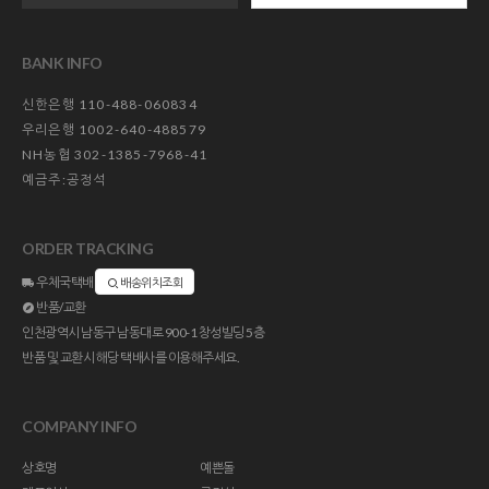
BANK INFO
신한은행 110-488-060834
우리은행 1002-640-488579
NH농협 302-1385-7968-41
예금주:공정석
ORDER TRACKING
우체국택배
배송위치조회
반품/교환
인천광역시 남동구 남동대로 900-1 창성빌딩 5층
반품 및 교환시 해당 택배사를 이용해주세요.
COMPANY INFO
상호명
예쁜돌