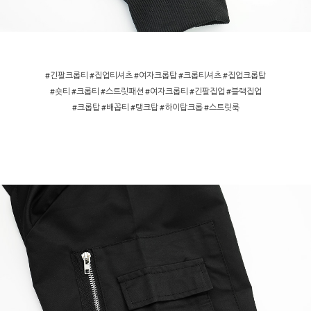
#긴팔크롭티 #집업티셔츠 #여자크롭탑 #크롭티셔츠 #집업크롭탑
#숏티 #크롭티 #스트릿패션 #여자크롭티 #긴팔집업 #블랙집업
#크롭탑 #배꼽티 #탱크탑 #하이탑크롭 #스트릿룩