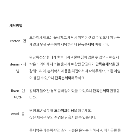
세탁방법
드라이세제 또는 울세제로 세탁시 이염이 생길 수 있으니 어두운
cotton - 면
계열과 옷을 구분하여 세탁하거나
단독손세탁
바랍니다.
원단특성상 형태가 흐트러지고 물빠짐이 있을 수 있으므로 첫세
denim - 데
탁은 드라이세제 또는 울세제로 잠깐 담궜다가
단독손세탁
을 권
님
장해드리며, 손세탁시 제품을 뒤집어서 세탁해주세요. 또한 이염
이 생길 수 있으니
단독손세탁
해주세요.
linen - 린
컬러가 들어간 경우 물빠짐이 있을 수 있으니
단독손세탁
권장합
넨/마
니다.
원형 보존을 위해
드라이크리닝
을 해주세요.
wool - 울
잦은 세탁은 옷의 수명을 단축시킬 수 있습니다.
물세탁은 가능하지만, 삶거나 높은 온도는 피하시고, 미지근한 물