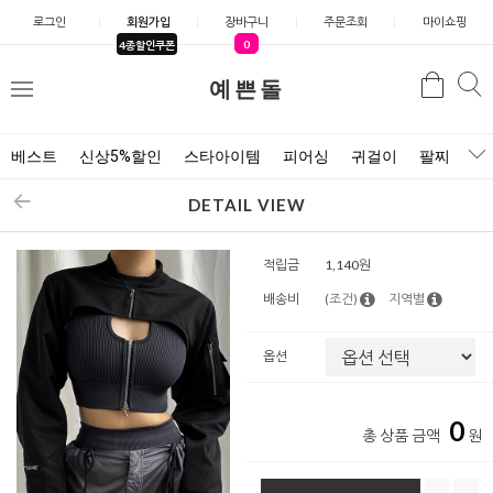
로그인
회원가입
장바구니
주문조회
마이쇼핑
0
4종할인쿠폰
예쁜돌
검색
검
메
색
뉴
베스트
신상5%할인
스타아이템
피어싱
귀걸이
팔찌
목
DETAIL VIEW
적립금
1,140원
배송비
(조건)
지역별
옵션
0
총 상품 금액
원