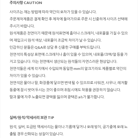
주의사항 CAUTION
사이즈는 재는 방법에 따라 약간의 오차가 있을 수 있습니다.
주문제작제품은 결제 확인 후 제작에 들어가므로 주문 시 신중하게 사이즈 선택해
주시기 바랍니다.
원석제품은 천연이기 때문에 원석표면에 흠이나 스크래치, 내포물을 가질 수 있으
며 재입고시 원석 색상, 내포물이 조금씩 차이가 날 수 있습니다.
민감하신 분들은 Q&A로 상담 후 신중한 구매를 부탁드립니다.
천연석의 특성상 표면에 스크래치나 흠이 있을 수 있으며, 내포물/크랙/얼 등을 가
지고 있습니다. 이는 천연에서 생산되는 원석들의 자연스러운 현상입니다.
천연석들은 세계 각지에서 수입되며 동일한 mm의 알크기라도 제품별로 약간의
차이가 있을 수 있습니다.
천연석은 물이나 땀, 화장품에 닿으면 변색 될 수 있으므로 샤워전, 사우나, 레저활
동중에 잠시 벗어 두시는 것이 좋으며 취침시에도 착용을 권장하지 않습니다.
땀과 물에 자주 노출되면 광택을 잃으며 광택은 a/s가 불가합니다.
실버/원석/악세서리 보관 TIP
원석, 실버, 도금된 액세서리는 물이나 기름에 닿거나 오래 방치, 공기중에 오래 노
출될 경우 산화되는 성질이 있습니다.