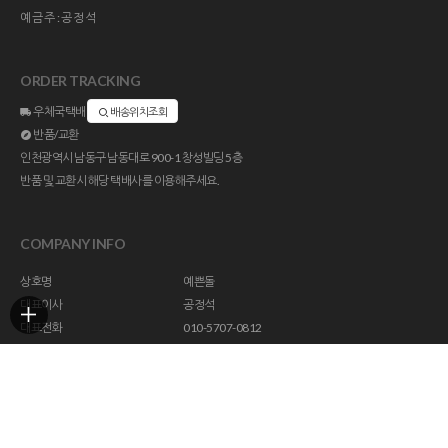
예금주:공정석
ORDER TRACKING
우체국택배
배송위치조회
반품/교환
인천광역시 남동구 남동대로 900-1 창성빌딩 5층
반품 및 교환시 해당 택배사를 이용해주세요.
COMPANY INFO
상호명
예쁜돌
대표이사
공정석
대표전화
010-5707-0812
주소
인천광역시 남동구 남동대로 900-1 창성빌딩 5층
사업자등록번호
113-23-47294
통신판매업신고
제 2018-인천남동구-1296 호
개인정보관리책임자
help@yebbunstone.co.kr
호스팅제공
(주)코리아센터