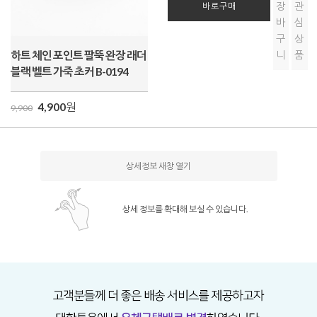
장
관
바로구매
바
심
구
상
하트 체인 포인트 팔뚝 완장 래더
니
품
블랙 벨트 가죽 초커 B-0194
4,900
원
9,900
상세정보 새창 열기
상세 정보를 확대해 보실 수 있습니다.