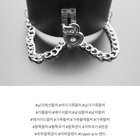
#남자패션팔찌 #여자가죽팔찌 #남자가죽팔찌
#커플팔찌 #베이직팔찌 #남성팔찌 #남자팔찌
#레이어드팔찌 #가죽팔찌 #가죽블랙팔찌 #가죽팔찌
#팔뚝팔찌 #팔뚝초커 #팔뚝장식 #하트초커 #완장
#하트팔뚝장식 #어퍼암밴드 #Upper arm 밴드