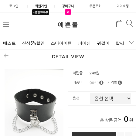
로그인
회원가입
장바구니
주문조회
마이쇼핑
0
4종할인쿠폰
예쁜돌
검색
검
메
색
뉴
베스트
신상5%할인
스타아이템
피어싱
귀걸이
팔찌
목
DETAIL VIEW
적립금
240원
배송비
(조건)
지역별
옵션
0
총 상품 금액
원