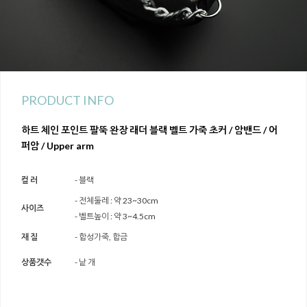
PRODUCT INFO
하트 체인 포인트 팔뚝 완장 래더 블랙 벨트 가죽 초커 / 암밴드 / 어
퍼암 / Upper arm
컬 러
- 블랙
- 전체둘레 : 약 23~30cm
사이즈
- 벨트높이 : 약 3~4.5cm
재 질
- 합성가죽, 합금
상품갯수
- 낱 개