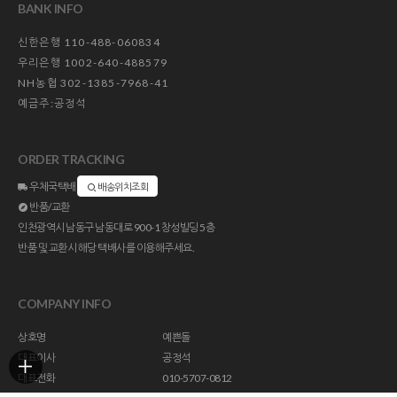
BANK INFO
신한은행 110-488-060834
우리은행 1002-640-488579
NH농협 302-1385-7968-41
예금주:공정석
ORDER TRACKING
우체국택배
배송위치조회
반품/교환
인천광역시 남동구 남동대로 900-1 창성빌딩 5층
반품 및 교환시 해당 택배사를 이용해주세요.
COMPANY INFO
상호명
예쁜돌
대표이사
공정석
대표전화
010-5707-0812