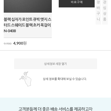
장
관
바로구매
바
심
구
상
블랙 십자가 포인트 큐빅 엣지 스
니
품
터드 스웨이드 블랙 초커 목걸이
N-0408
4,900
원
9,900
상세정보 새창 열기
상세 정보를 확대해 보실 수 있습니다.