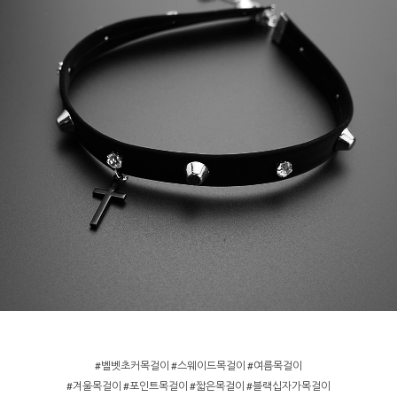
#벨벳초커목걸이 #스웨이드목걸이 #여름목걸이
#겨울목걸이 #포인트목걸이 #짧은목걸이 #블랙십자가목걸이