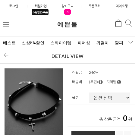
로그인
회원가입
장바구니
주문조회
마이쇼핑
0
4종할인쿠폰
예쁜돌
검색
검
메
색
뉴
베스트
신상5%할인
스타아이템
피어싱
귀걸이
팔찌
목
DETAIL VIEW
적립금
240원
배송비
(조건)
지역별
옵션
0
총 상품 금액
원