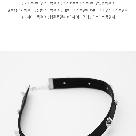
#초커목걸이 #초크목걸이 #초커 #블랙초커목걸이 #벨벳목걸이
#블랙초커목걸이 #심플초크목걸이 #러블리초커목걸이 #큐빅초커 #십자가목걸이
#레이어드목걸이 #힙한목걸이 #스웨이드초커 #스트리트목걸이