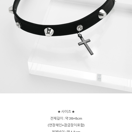
★ 사이즈 ★
전체길이 : 약 38+8cm
(연장체인+잠금장치포함)
전체넓이 : 약 1.5cm