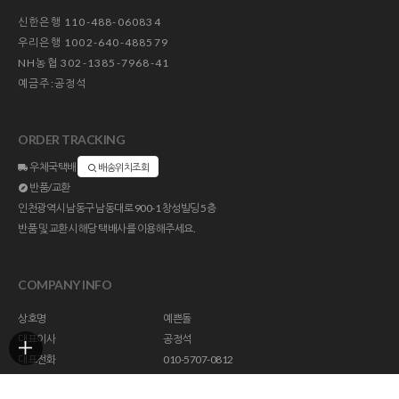
신한은행 110-488-060834
우리은행 1002-640-488579
NH농협 302-1385-7968-41
예금주:공정석
ORDER TRACKING
우체국택배
배송위치조회
반품/교환
인천광역시 남동구 남동대로 900-1 창성빌딩 5층
반품 및 교환시 해당 택배사를 이용해주세요.
COMPANY INFO
상호명
예쁜돌
대표이사
공정석
대표전화
010-5707-0812
주소
인천광역시 남동구 남동대로 900-1 창성빌딩 5층