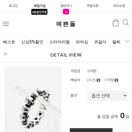
로그인
회원가입
장바구니
주문조회
마이쇼핑
0
4종할인쿠폰
예쁜돌
검색
검
메
색
뉴
베스트
신상5%할인
스타아이템
피어싱
귀걸이
팔찌
목
DETAIL VIEW
적립금
170원
배송비
(조건)
지역별
옵션
0
총 상품 금액
원