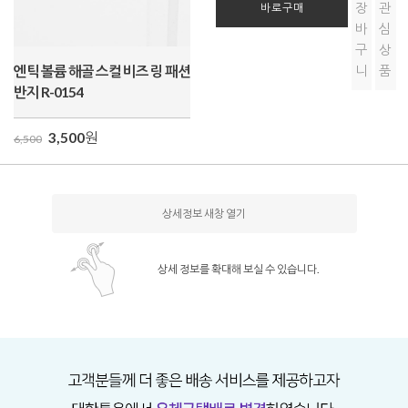
장
관
바로구매
바
심
구
상
엔틱 볼륨 해골 스컬 비즈 링 패션
니
품
반지 R-0154
3,500
원
6,500
상세정보 새창 열기
상세 정보를 확대해 보실 수 있습니다.