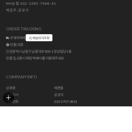
NH농협 302-1385-7968-41
예금주:공정석
ORDER TRACKING
우체국택배
배송위치조회
반품/교환
인천광역시 남동구 남동대로 900-1 창성빌딩 5층
반품 및 교환시 해당 택배사를 이용해주세요.
COMPANY INFO
상호명
예쁜돌
대표이사
공정석
대표전화
010-5707-0812
주소
인천광역시 남동구 남동대로 900-1 창성빌딩 5층
사업자등록번호
113-23-47294
통신판매업신고
제 2018-인천남동구-1296 호
개인정보관리책임자
help@yebbunstone.co.kr