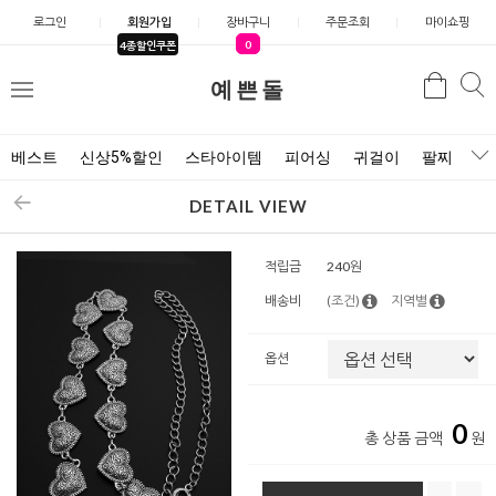
로그인
회원가입
장바구니
주문조회
마이쇼핑
0
4종할인쿠폰
예쁜돌
검색
검
메
색
뉴
베스트
신상5%할인
스타아이템
피어싱
귀걸이
팔찌
목
DETAIL VIEW
적립금
240원
배송비
(조건)
지역별
옵션
0
총 상품 금액
원