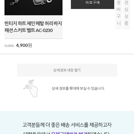
장
관
바로구매
바
심
구
상
빈티지 하트 체인 메탈 허리 바지
니
품
패션 스커트 벨트 AC-0230
4,900
원
9,000
상세정보 새창 열기
상세 정보를 확대해 보실 수 있습니다.