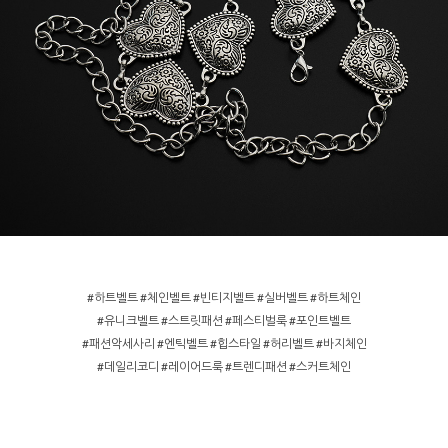
#하트벨트 #체인벨트 #빈티지벨트 #실버벨트 #하트체인
#유니크벨트 #스트릿패션 #페스티벌룩 #포인트벨트
#패션악세사리 #엔틱벨트 #힙스타일 #허리벨트 #바지체인
#데일리코디 #레이어드룩 #트렌디패션 #스커트체인