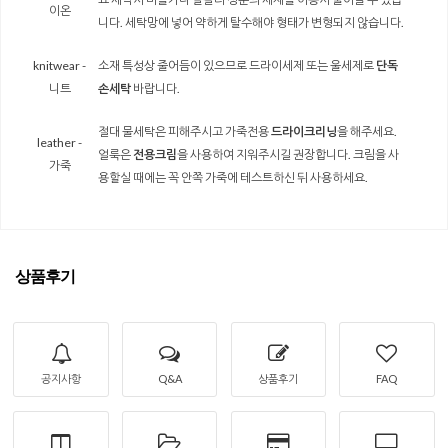
이온
니다. 세탁망에 넣어 약하게 탈수해야 형태가 변형되지 않습니다.
knitwear -
소재 특성상 줄어듬이 있으므로 드라이세제 또는 울세제로
단독
니트
손세탁
바랍니다.
절대 물세탁은 피해주시고 가죽전용
드라이크리닝
을 해주세요.
leather -
얼룩은
전용크림
을 사용하여 지워주시길 권장합니다. 크림을 사
가죽
용할실 때에는 꼭 안쪽 가죽에 테스트하신 뒤 사용하세요.
상품후기
공지사항
Q&A
상품후기
FAQ