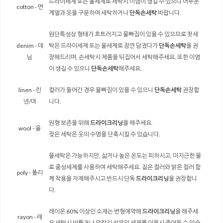
드라이세제 또는 울세제로 세탁시 이염이 생길 수 있으니 어두운
cotton - 면
계열과 옷을 구분하여 세탁하거나
단독손세탁
바랍니다.
원단특성상 형태가 흐트러지고 물빠짐이 있을 수 있으므로 첫세
denim - 데
탁은 드라이세제 또는 울세제로 잠깐 담궜다가
단독손세탁
을 권
님
장해드리며, 손세탁시 제품을 뒤집어서 세탁해주세요. 또한 이염
이 생길 수 있으니
단독손세탁
해주세요.
linen - 린
컬러가 들어간 경우 물빠짐이 있을 수 있으니
단독손세탁
권장합
넨/마
니다.
원형 보존을 위해
드라이크리닝
을 해주세요.
wool - 울
잦은 세탁은 옷의 수명을 단축시킬 수 있습니다.
물세탁은 가능하지만, 삶거나 높은 온도는 피하시고, 미지근한 물
로 중성세제를 사용하여 세탁해주세요. 짙은 컬러와 밝은 컬러 함
poly - 폴리
께 착용을 자제해주시고 반드시 단독
드라이크리닝
을 권장합니
다.
레이온 60% 이상인 소재는 변형에약해
드라이크리닝
을 해주세
rayon - 레
요 세탁시 비틀거나 알칼리 성분의 세제를 이용시 줄어들 수 있습