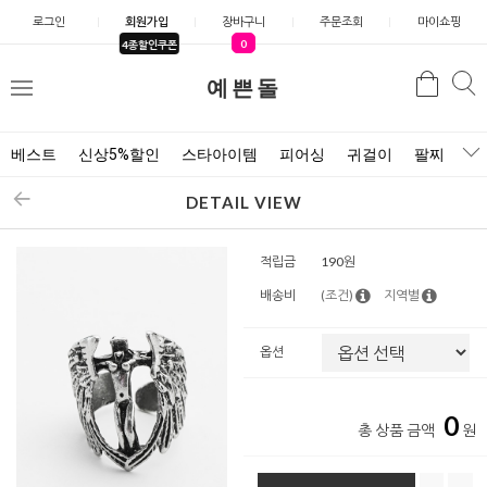
로그인
회원가입
장바구니
주문조회
마이쇼핑
0
4종할인쿠폰
예쁜돌
검색
검
메
색
뉴
베스트
신상5%할인
스타아이템
피어싱
귀걸이
팔찌
목
DETAIL VIEW
적립금
190원
배송비
(조건)
지역별
옵션
0
총 상품 금액
원