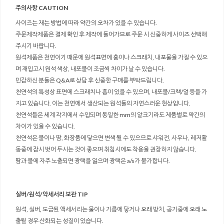
주의사항 CAUTION
사이즈는 재는 방법에 따라 약간의 오차가 있을 수 있습니다.
주문제작제품은 결제 확인 후 제작에 들어가므로 주문 시 신중하게 사이즈 선택해
주시기 바랍니다.
원석제품은 천연이기 때문에 원석표면에 흠이나 스크래치, 내포물을 가질 수 있으
며 재입고시 원석 색상, 내포물이 조금씩 차이가 날 수 있습니다.
민감하신 분들은 Q&A로 상담 후 신중한 구매를 부탁드립니다.
천연석의 특성상 표면에 스크래치나 흠이 있을 수 있으며, 내포물/크랙/얼 등을 가
지고 있습니다. 이는 천연에서 생산되는 원석들의 자연스러운 현상입니다.
천연석들은 세계 각지에서 수입되며 동일한 mm의 알크기라도 제품별로 약간의
차이가 있을 수 있습니다.
천연석은 물이나 땀, 화장품에 닿으면 변색 될 수 있으므로 샤워전, 사우나, 레저활
동중에 잠시 벗어 두시는 것이 좋으며 취침시에도 착용을 권장하지 않습니다.
땀과 물에 자주 노출되면 광택을 잃으며 광택은 a/s가 불가합니다.
실버/원석/악세서리 보관 TIP
원석, 실버, 도금된 액세서리는 물이나 기름에 닿거나 오래 방치, 공기중에 오래 노
출될 경우 산화되는 성질이 있습니다.