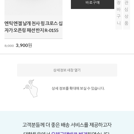
장
관
바로구매
바
심
구
상
엔틱 엔젤 날개 천사 윙 크로스 십
니
품
자가 오픈링 패션 반지 R-0155
3,900
원
8,000
상세정보 새창 열기
상세 정보를 확대해 보실 수 있습니다.