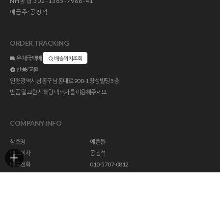
NH농협 302-1385-7968-41
예금주:공정석
ORDER TRACKING
우체국택배
배송위치조회
반품/교환
인천광역시 남동구 남동대로 900-1 창성빌딩 5층
반품 및 교환시 해당 택배사를 이용해주세요.
COMPANY INFO
상호명
예쁜돌
대표이사
공정석
대표전화
010-5707-0812
주소
인천광역시 남동구 남동대로 900-1 창성빌딩 5층
사업자등록번호
113-23-47294
통신판매업신고
제 2018-인천남동구-1296 호
개인정보관리책임자
help@yebbunstone.co.kr