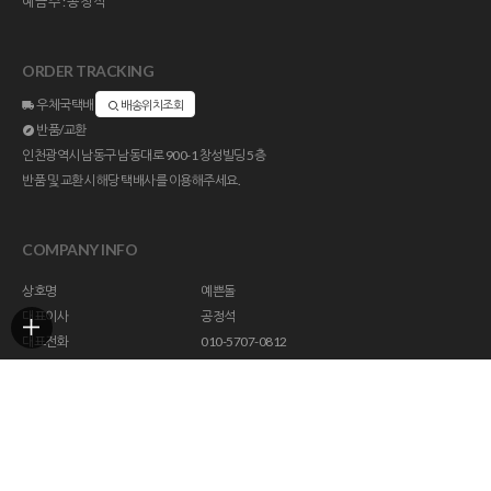
예금주:공정석
ORDER TRACKING
우체국택배
배송위치조회
반품/교환
인천광역시 남동구 남동대로 900-1 창성빌딩 5층
반품 및 교환시 해당 택배사를 이용해주세요.
COMPANY INFO
상호명
예쁜돌
대표이사
공정석
대표전화
010-5707-0812
주소
인천광역시 남동구 남동대로 900-1 창성빌딩 5층
사업자등록번호
113-23-47294
통신판매업신고
제 2018-인천남동구-1296 호
개인정보관리책임자
help@yebbunstone.co.kr
호스팅제공
(주)코리아센터