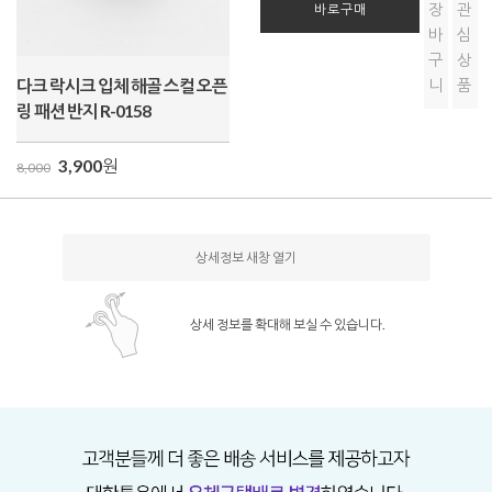
장
관
바로구매
바
심
구
상
다크 락시크 입체 해골 스컬 오픈
니
품
링 패션 반지 R-0158
3,900
원
8,000
상세정보 새창 열기
상세 정보를 확대해 보실 수 있습니다.