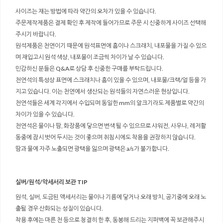
사이즈는 재는 방법에 따라 약간의 오차가 있을 수 있습니다.
주문제작제품은 결제 확인 후 제작에 들어가므로 주문 시 신중하게 사이즈 선택해
주시기 바랍니다.
원석제품은 천연이기 때문에 원석표면에 흠이나 스크래치, 내포물을 가질 수 있으
며 재입고시 원석 색상, 내포물이 조금씩 차이가 날 수 있습니다.
민감하신 분들은 Q&A로 상담 후 신중한 구매를 부탁드립니다.
천연석의 특성상 표면에 스크래치나 흠이 있을 수 있으며, 내포물/크랙/얼 등을 가
지고 있습니다. 이는 천연에서 생산되는 원석들의 자연스러운 현상입니다.
천연석들은 세계 각지에서 수입되며 동일한 mm의 알크기라도 제품별로 약간의
차이가 있을 수 있습니다.
천연석은 물이나 땀, 화장품에 닿으면 변색 될 수 있으므로 샤워전, 사우나, 레저활
동중에 잠시 벗어 두시는 것이 좋으며 취침시에도 착용을 권장하지 않습니다.
땀과 물에 자주 노출되면 광택을 잃으며 광택은 a/s가 불가합니다.
실버/원석/악세서리 보관 TIP
원석, 실버, 도금된 액세서리는 물이나 기름에 닿거나 오래 방치, 공기중에 오래 노
출될 경우 산화되는 성질이 있습니다.
착용 후에는 마른 천 등으로 청결히 한 후, 동봉해 드리는 지퍼백에 꼭 보관해주시