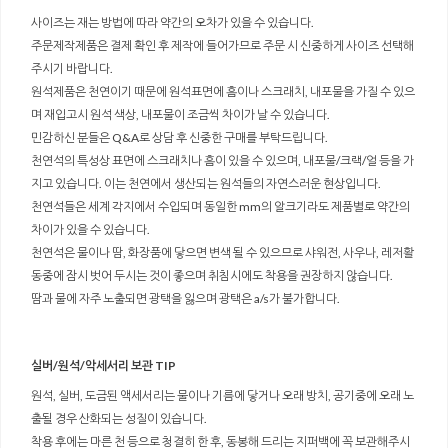
사이즈는 재는 방법에 따라 약간의 오차가 있을 수 있습니다.
주문제작제품은 결제 확인 후 제작에 들어가므로 주문 시 신중하게 사이즈 선택해
주시기 바랍니다.
원석제품은 천연이기 때문에 원석표면에 흠이나 스크래치, 내포물을 가질 수 있으
며 재입고시 원석 색상, 내포물이 조금씩 차이가 날 수 있습니다.
민감하신 분들은 Q&A로 상담 후 신중한 구매를 부탁드립니다.
천연석의 특성상 표면에 스크래치나 흠이 있을 수 있으며, 내포물/크랙/얼 등을 가
지고 있습니다. 이는 천연에서 생산되는 원석들의 자연스러운 현상입니다.
천연석들은 세계 각지에서 수입되며 동일한 mm의 알크기라도 제품별로 약간의
차이가 있을 수 있습니다.
천연석은 물이나 땀, 화장품에 닿으면 변색 될 수 있으므로 샤워전, 사우나, 레저활
동중에 잠시 벗어 두시는 것이 좋으며 취침시에도 착용을 권장하지 않습니다.
땀과 물에 자주 노출되면 광택을 잃으며 광택은 a/s가 불가합니다.
실버/원석/악세서리 보관 TIP
원석, 실버, 도금된 액세서리는 물이나 기름에 닿거나 오래 방치, 공기중에 오래 노
출될 경우 산화되는 성질이 있습니다.
착용 후에는 마른 천 등으로 청결히 한 후, 동봉해 드리는 지퍼백에 꼭 보관해주시