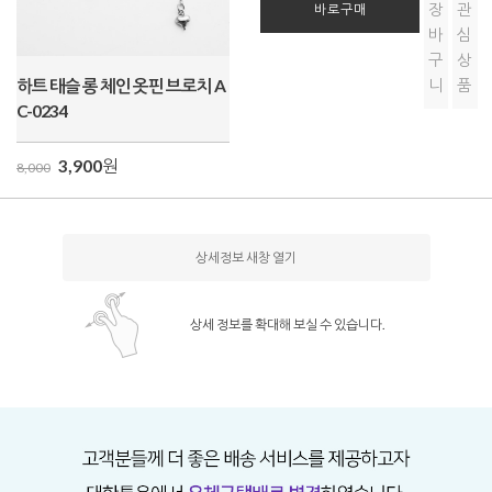
장
관
바로구매
바
심
구
상
하트 태슬 롱 체인 옷핀 브로치 A
니
품
C-0234
3,900
원
8,000
상세정보 새창 열기
상세 정보를 확대해 보실 수 있습니다.