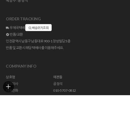
예금주:공정석
ORDER TRACKING
우체국택배
배송위치조회
반품/교환
인천광역시 남동구 남동대로 900-1 창성빌딩 5층
반품 및 교환시 해당 택배사를 이용해주세요.
COMPANY INFO
상호명
예쁜돌
대표이사
공정석
대표전화
010-5707-0812
주소
인천광역시 남동구 남동대로 900-1 창성빌딩 5층
사업자등록번호
113-23-47294
통신판매업신고
제 2018-인천남동구-1296 호
개인정보관리책임자
help@yebbunstone.co.kr
호스팅제공
(주)코리아센터