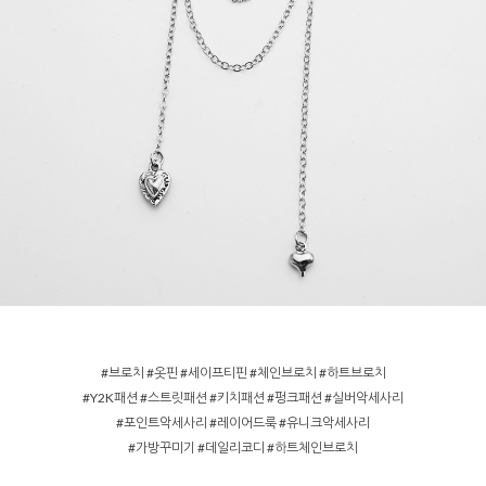
#브로치 #옷핀 #세이프티핀 #체인브로치 #하트브로치
#Y2K패션 #스트릿패션 #키치패션 #펑크패션 #실버악세사리
#포인트악세사리 #레이어드룩 #유니크악세사리
#가방꾸미기 #데일리코디 #하트체인브로치