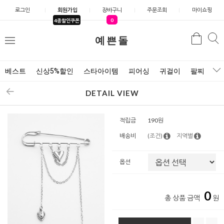
로그인
회원가입
장바구니
주문조회
마이쇼핑
0
4종할인쿠폰
예쁜돌
검색
검
메
색
뉴
베스트
신상5%할인
스타아이템
피어싱
귀걸이
팔찌
목
DETAIL VIEW
적립금
190원
배송비
(조건)
지역별
옵션
0
총 상품 금액
원