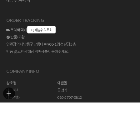
예금주:공정석
ORDER TRACKING
우체국택배
배송위치조회
반품/교환
인천광역시 남동구 남동대로 900-1 창성빌딩 5층
반품 및 교환시 해당 택배사를 이용해주세요.
COMPANY INFO
상호명
예쁜돌
대표이사
공정석
대표전화
010-5707-0812
주소
인천광역시 남동구 남동대로 900-1 창성빌딩 5층
사업자등록번호
113-23-47294
통신판매업신고
제 2018-인천남동구-1296 호
개인정보관리책임자
help@yebbunstone.co.kr
호스팅제공
(주)코리아센터