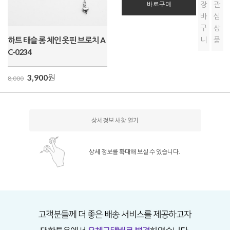
장
관
바로구매
바
심
구
상
하트 태슬 롱 체인 옷핀 브로치 A
니
품
C-0234
3,900
원
8,000
상세정보 새창 열기
상세 정보를 확대해 보실 수 있습니다.