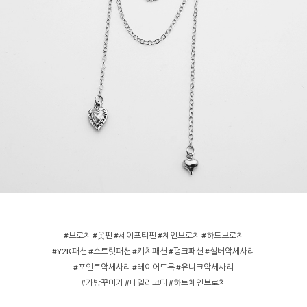
#브로치 #옷핀 #세이프티핀 #체인브로치 #하트브로치
#Y2K패션 #스트릿패션 #키치패션 #펑크패션 #실버악세사리
#포인트악세사리 #레이어드룩 #유니크악세사리
#가방꾸미기 #데일리코디 #하트체인브로치