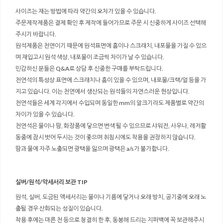
사이즈는 재는 방법에 따라 약간의 오차가 있을 수 있습니다.
주문제작제품은 결제 확인 후 제작에 들어가므로 주문 시 신중하게 사이즈 선택해
주시기 바랍니다.
원석제품은 천연이기 때문에 원석표면에 흠이나 스크래치, 내포물을 가질 수 있으
며 재입고시 원석 색상, 내포물이 조금씩 차이가 날 수 있습니다.
민감하신 분들은 Q&A로 상담 후 신중한 구매를 부탁드립니다.
천연석의 특성상 표면에 스크래치나 흠이 있을 수 있으며, 내포물/크랙/얼 등을 가
지고 있습니다. 이는 천연에서 생산되는 원석들의 자연스러운 현상입니다.
천연석들은 세계 각지에서 수입되며 동일한 mm의 알크기라도 제품별로 약간의
차이가 있을 수 있습니다.
천연석은 물이나 땀, 화장품에 닿으면 변색 될 수 있으므로 샤워전, 사우나, 레저활
동중에 잠시 벗어 두시는 것이 좋으며 취침시에도 착용을 권장하지 않습니다.
땀과 물에 자주 노출되면 광택을 잃으며 광택은 a/s가 불가합니다.
실버/원석/악세서리 보관 TIP
원석, 실버, 도금된 액세서리는 물이나 기름에 닿거나 오래 방치, 공기중에 오래 노
출될 경우 산화되는 성질이 있습니다.
착용 후에는 마른 천 등으로 청결히 한 후, 동봉해 드리는 지퍼백에 꼭 보관해주시