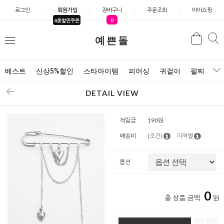
로그인
회원가입
장바구니
주문조회
마이쇼핑
0
4종할인쿠폰
예쁜돌
검색
검
메
색
뉴
베스트
신상5%할인
스타아이템
피어싱
귀걸이
팔찌
목
DETAIL VIEW
적립금
190원
배송비
(조건)
지역별
옵션
0
총 상품 금액
원