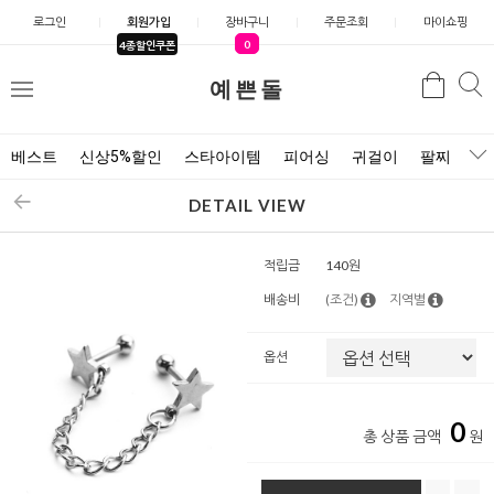
로그인
회원가입
장바구니
주문조회
마이쇼핑
0
4종할인쿠폰
예쁜돌
검색
검
메
색
뉴
베스트
신상5%할인
스타아이템
피어싱
귀걸이
팔찌
목
DETAIL VIEW
적립금
140원
배송비
(조건)
지역별
옵션
0
총 상품 금액
원