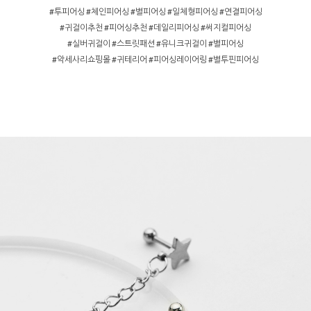
#투피어싱 #체인피어싱 #별피어싱 #일체형피어싱 #연결피어싱
#귀걸이추천 #피어싱추천 #데일리피어싱 #써지컬피어싱
#실버귀걸이 #스트릿패션 #유니크귀걸이 #별피어싱
#악세사리쇼핑몰 #귀테리어 #피어싱레이어링 #별투핀피어싱