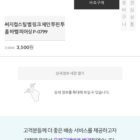
장
관
바로구매
바
심
구
상
써지컬스틸 별 링크 체인 투핀 투
니
품
홀 바벨 피어싱 P-0799
3,500
원
7,000
상세정보 새창 열기
상세 정보를 확대해 보실 수 있습니다.