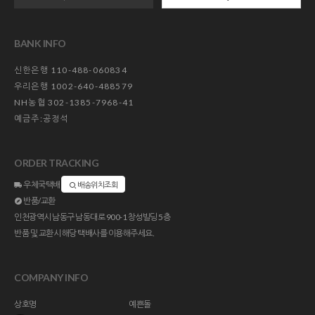
BANK INFO
신한은행 110-488-060834
우리은행 1002-640-488579
NH농협 302-1385-7968-41
예금주:공정석
ORDER TRACKING
우체국택배
배송위치조회
반품/교환
인천광역시 남동구 남동대로 900-1 창성빌딩 5층
반품 및 교환시 해당 택배사를 이용해주세요.
COMPANY INFO
상호명
예쁜돌