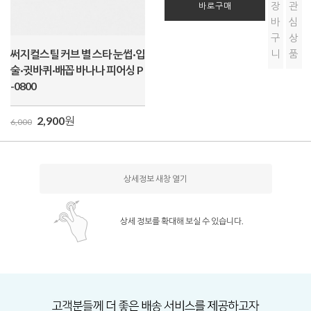
장
관
바로구매
바
심
구
상
써지컬스틸 커브 별 스타 눈썹·입
니
품
술·귓바퀴·배꼽 바나나 피어싱 P
-0800
2,900
원
6,000
상세정보 새창 열기
상세 정보를 확대해 보실 수 있습니다.