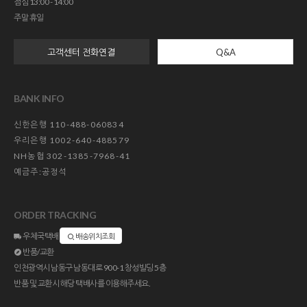
점심 13:00 - 14:00
주말 휴일
고객센터 전화연결
Q&A
BANK INFO
신한은행 110-488-060834
우리은행 1002-640-488579
NH농협 302-1385-7968-41
예금주:공정석
ORDER TRACKING
우체국택배
배송위치조회
반품/교환
인천광역시 남동구 남동대로 900-1 창성빌딩 5층
반품 및 교환시 해당 택배사를 이용해주세요.