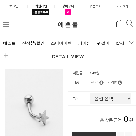
로그인
회원가입
장바구니
주문조회
마이쇼핑
0
4종할인쿠폰
예쁜돌
검색
검
메
색
뉴
베스트
신상5%할인
스타아이템
피어싱
귀걸이
팔찌
목
DETAIL VIEW
적립금
140원
배송비
(조건)
지역별
옵션
0
총 상품 금액
원