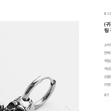
로그
(
링 
소비
판매
적립
색상
상품
브랜
옵션