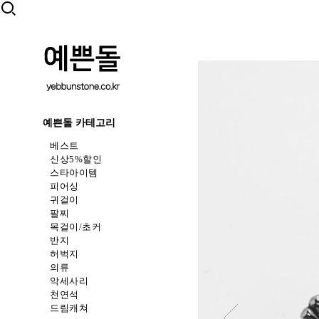
예쁜돌 카테고리
베스트
신상5%할인
스타아이템
피어싱
귀걸이
팔찌
목걸이/초커
반지
허벅지
의류
악세사리
천연석
드림캐쳐