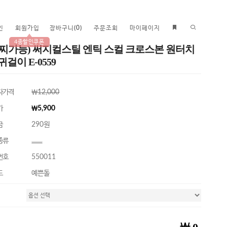
인
회원가입
장바구니
(
0
)
주문조회
마이페이지
4종할인쿠폰
귀찌가능) 써지컬스틸 엔틱 스컬 크로스본 원터치
귀걸이 E-0559
자가격
￦12,000
가
￦5,900
금
290원
종류
번호
550011
드
예쁜돌