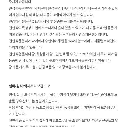
주시기 바랍니다.
원석제품은 천연이기 때문에 원석표면에 흠이나 스크래치, 내포물을 가질 수 있으
며 재입고시 원석 색상, 내포물이 조금씩 차이가 날 수 있습니다.
민감하신 분들은 Q&A로 상담 후 신중한 구매를 부탁드립니다.
천연석의 특성상 표면에 스크래치나 흠이 있을 수 있으며, 내포물/크랙/얼 등을 가
지고 있습니다. 이는 천연에서 생산되는 원석들의 자연스러운 현상입니다.
천연석들은 세계 각지에서 수입되며 동일한 mm의 알크기라도 제품별로 약간의
차이가 있을 수 있습니다.
천연석은 물이나 땀, 화장품에 닿으면 변색 될 수 있으므로 샤워전, 사우나, 레저활
동중에 잠시 벗어 두시는 것이 좋으며 취침시에도 착용을 권장하지 않습니다.
땀과 물에 자주 노출되면 광택을 잃으며 광택은 a/s가 불가합니다.
실버/원석/악세서리 보관 TIP
원석, 실버, 도금된 액세서리는 물이나 기름에 닿거나 오래 방치, 공기중에 오래 노
출될 경우 산화되는 성질이 있습니다.
착용 후에는 마른 천 등으로 청결히 한 후, 동봉해 드리는 지퍼백에 꼭 보관해주시
기 바랍니다.
천연석 중 일부 원석은 충격에 약하므로 주의를 요하며 보관시 다른 장신구들과 부