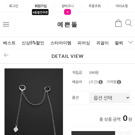
로그인
회원가입
장바구니
주문조회
마이쇼핑
0
4종할인쿠폰
예쁜돌
검색
검
메
색
뉴
베스트
신상5%할인
스타아이템
피어싱
귀걸이
팔찌
목
DETAIL VIEW
적립금
190원
배송비
(조건)
지역별
옵션
0
총 상품 금액
원