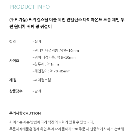
PRODUCT INFO
(귀찌가능) 써지컬스틸 더블 체인 언밸런스 다이아몬드 드롭 체인 투
핀 원터치 귀찌 링 귀걸이
컬 러
- 실버
- 원터치 내경지름 : 약 9~10mm
- 귀찌 내경지름 : 약 8~10mm
사이즈
- 침두께 : 약 1mm
- 체인길이 : 약 70~85mm
재 질
- 써지컬스틸
상품갯수
- 낱 개
주의사항 CAUTION
사이즈는 재는 방법에 따라 약간의 오차가 있을 수 있습니다.
주문제작제품은 결제 확인 후 제작에 들어가므로 주문 시 신중하게 사이즈 선택해