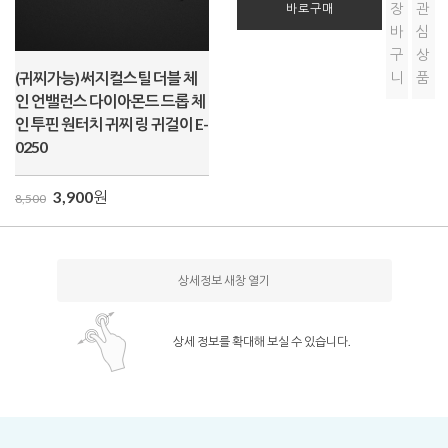
장
관
바로구매
바
심
구
상
(귀찌가능) 써지컬스틸 더블 체
니
품
인 언밸런스 다이아몬드 드롭 체
인 투핀 원터치 귀찌 링 귀걸이 E-
0250
3,900
원
8,500
상세정보 새창 열기
상세 정보를 확대해 보실 수 있습니다.