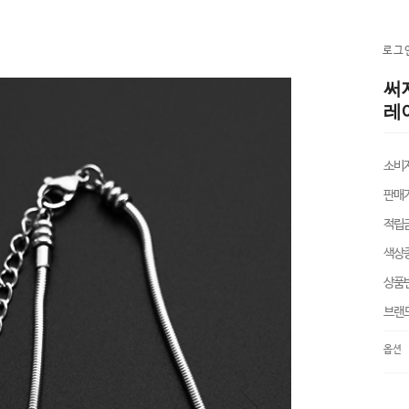
로그
써
레이
소비
판매
적립
색상
상품
브랜
옵션