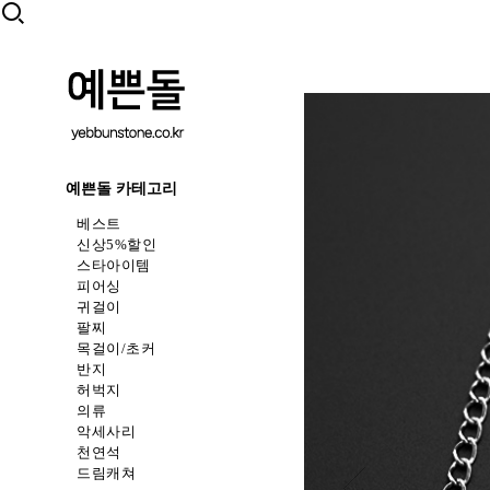
예쁜돌 카테고리
베스트
신상5%할인
스타아이템
피어싱
귀걸이
팔찌
목걸이/초커
반지
허벅지
의류
악세사리
천연석
드림캐쳐