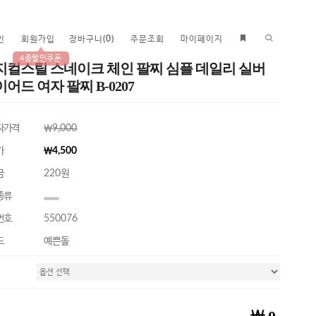
인
회원가입
장바구니
(
0
)
주문조회
마이페이지
4종할인쿠폰
지컬스틸 스네이크 체인 팔찌 심플 데일리 실버
어드 여자 팔찌 B-0207
자가격
￦9,000
가
￦4,500
금
220원
종류
번호
550076
드
예쁜돌