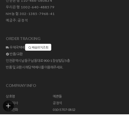
신한은행 110-488-060834
우리은행 1002-640-488579
NH농협 302-1385-7968-41
예금주:공정석
ORDER TRACKING
우체국택배
배송위치조회
반품/교환
인천광역시 남동구 남동대로 900-1 창성빌딩 5층
반품 및 교환시 해당 택배사를 이용해주세요.
COMPANY INFO
상호명
예쁜돌
대표이사
공정석
대표전화
010-5707-0812
주소
인천광역시 남동구 남동대로 900-1 창성빌딩 5층
사업자등록번호
113-23-47294