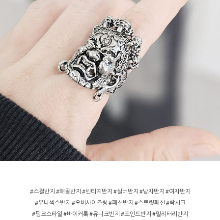
#스컬반지 #해골반지 #빈티지반지 #실버반지 #남자반지 #여자반지
#유니섹스반지 #오버사이즈링 #패션반지 #스트릿패션 #락시크
#펑크스타일 #바이커룩 #유니크반지 #포인트반지 #밀리터리반지