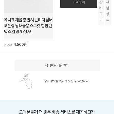
장
관
바로구매
바
심
구
상
유니크 해골 왕 반지 빈티지 실버
니
품
오픈링 남녀공용 스트릿 힙합 엔
틱 스컬 링 R-0165
4,500
원
9,900
상세정보 새창 열기
상세 정보를 확대해 보실 수 있습니다.