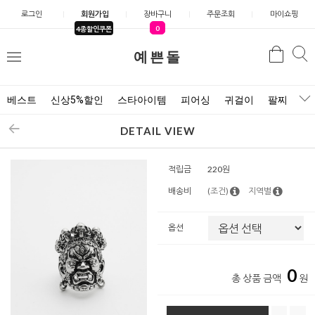
로그인
회원가입
장바구니
주문조회
마이쇼핑
0
4종할인쿠폰
예쁜돌
검색
검
메
색
뉴
베스트
신상5%할인
스타아이템
피어싱
귀걸이
팔찌
목
DETAIL VIEW
적립금
220원
배송비
(조건)
지역별
옵션
0
총 상품 금액
원