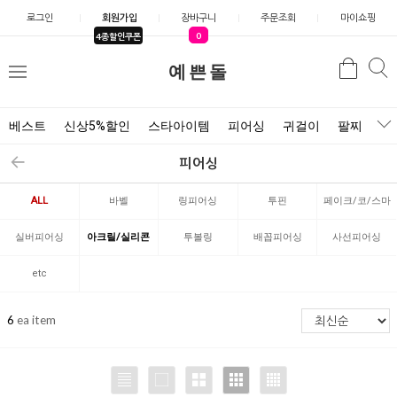
로그인
회원가입
장바구니
주문조회
마이쇼핑
0
4종할인쿠폰
검
예쁜돌
검
메
색
색
뉴
베스트
신상5%할인
스타아이템
피어싱
귀걸이
팔찌
목
피어싱
ALL
바벨
링피어싱
투핀
페이크/코/스마
일리
실버피어싱
아크릴/실리콘
투볼링
배꼽피어싱
사선피어싱
etc
6
ea item