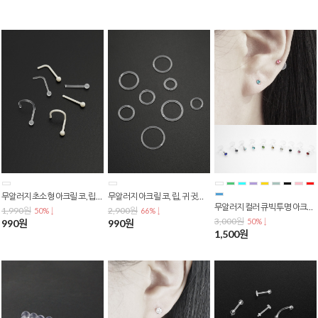
무알러지 초소형 아크릴 코, 립, 귀 귓바퀴 투명 살튀 피어싱 P-0477
무알러지 아크릴 코, 립, 귀 귓바퀴 투명 살튀 링 피어싱 P-0474
무알러지 컬러 큐빅 투명 아크릴 실리콘 라블렛 피어싱 P-0151
1,990원
2,900원
50% ↓
66% ↓
3,000원
50% ↓
990원
990원
1,500원