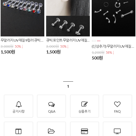
무알러지 UV재질 9컬러 큐빅 포인트 투명 아크릴 실리콘 바벨 피어싱 P-0059
큐빅 포인트 무알러지 UV재질 투명 실리콘 라블렛 피어싱 귀걸이 P-0012
3,000원
3,000원
(신상추가) 무알러지 UV재질 투명 실리콘 별존 스너그 이너컨츠 아웃컨츠 바벨 피어싱 P-0054
50% ↓
50% ↓
1,500원
1,500원
1,200원
58% ↓
500원
1
공지사항
Q&A
상품후기
FAQ