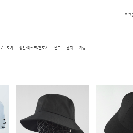
로그
 / 브로치
- 양말/마스크/팔토시
- 벨트
- 발찌
- 가방