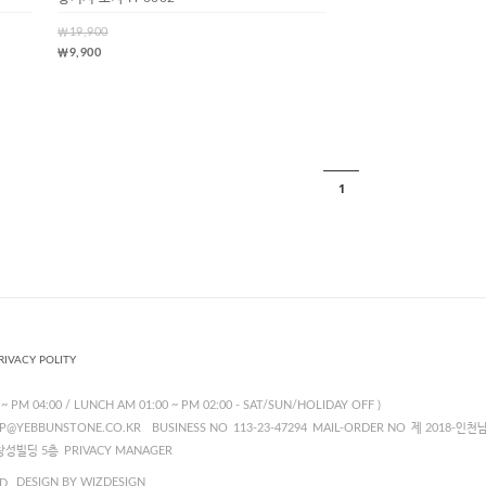
￦19,900
￦9,900
1
RIVACY POLITY
~ PM 04:00 / LUNCH AM 01:00 ~ PM 02:00 - SAT/SUN/HOLIDAY OFF )
P@YEBBUNSTONE.CO.KR
BUSINESS NO
113-23-47294
MAIL-ORDER NO
제 2018-인천
창성빌딩 5층
PRIVACY MANAGER
DESIGN BY WIZDESIGN
D.