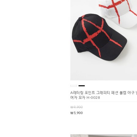
A레터링 포인트 그래피티 패션 볼캡 야구 
여자 모자 H-0028
￦9,900
￦5,900