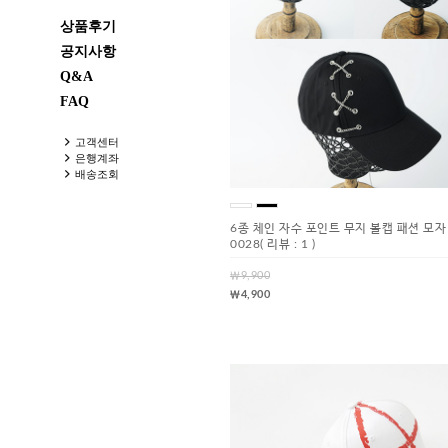
상품후기
공지사항
Q&A
FAQ
고객센터
은행계좌
배송조회
6종 체인 자수 포인트 무지 볼캡 패션 모자 
0028
( 리뷰 : 1 )
￦9,900
￦4,900