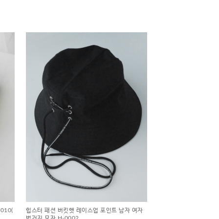
010
(
힙스터 패션 버킷햇 레이스업 포인트 남자 여자
벙거지 모자 H-0002