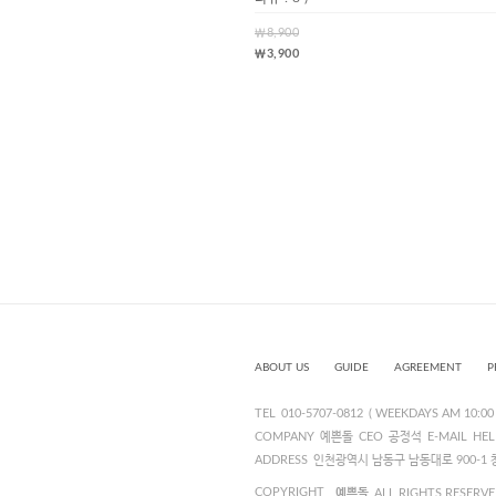
￦8,900
￦3,900
ABOUT US
GUIDE
AGREEMENT
P
TEL
010-5707-0812
( WEEKDAYS AM 10:00 
COMPANY
예쁜돌
CEO
공정석
E-MAIL
HEL
ADDRESS
인천광역시 남동구 남동대로 900-1 
COPYRIGHT
예쁜돌
ALL RIGHTS RESERVE