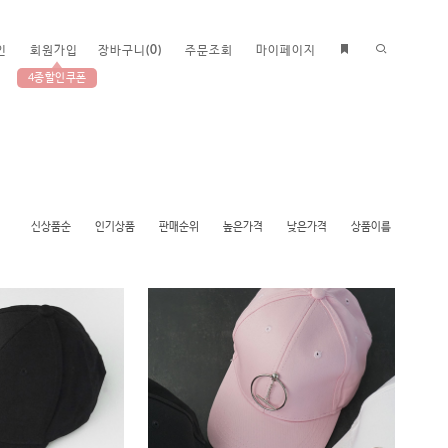
인
회원가입
장바구니
(
0
)
주문조회
마이페이지
4종할인쿠폰
신상품순
인기상품
판매순위
높은가격
낮은가격
상품이름