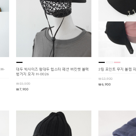
H-
대두 빅사이즈 왕대두 힙스터 패션 버킷햇 블랙
2링 포인트 무지 볼캡 피
벙거지 모자 H-0026
￦13,900
￦15,500
￦6,900
￦7,900