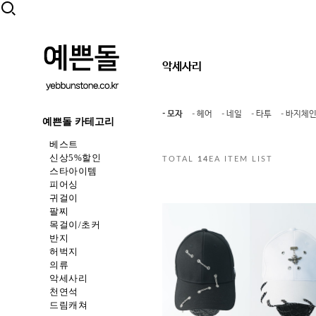
악세사리
- 모자
- 헤어
- 네일
- 타투
- 바지체인
예쁜돌 카테고리
베스트
신상5%할인
TOTAL
14
EA ITEM LIST
스타아이템
피어싱
귀걸이
팔찌
목걸이/초커
반지
허벅지
의류
악세사리
천연석
드림캐쳐