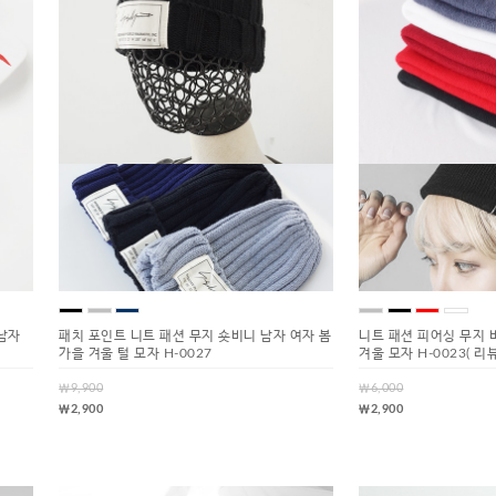
남자
패치 포인트 니트 패션 무지 숏비니 남자 여자 봄
니트 패션 피어싱 무지 
가을 겨울 털 모자 H-0027
겨울 모자 H-0023
( 리뷰
￦9,900
￦6,000
￦2,900
￦2,900