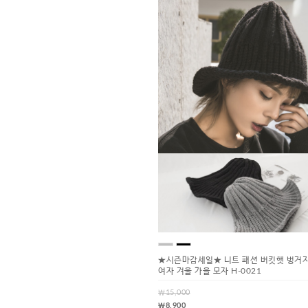
★시즌마감세일★ 니트 패션 버킷햇 벙거지
여자 겨울 가을 모자 H-0021
￦15,000
￦8,900