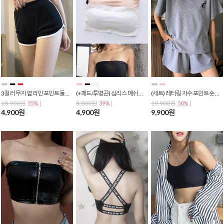
3컬러 무지 옆 라인 포인트 돌핀 핫 팬츠 트레이닝 숏 반바지 PA-0027
(+패드/투명끈) 심리스 메쉬 느낌 튜브탑 브라 스포츠브라 브라탑 T-0076
(세트) 레터링 자수 포인트 숏 반팔 티셔츠 반바지 트레이닝 추리닝 T-0075
10,900원
8,000원
19,900원
55% ↓
39% ↓
50% ↓
4,900원
4,900원
9,900원