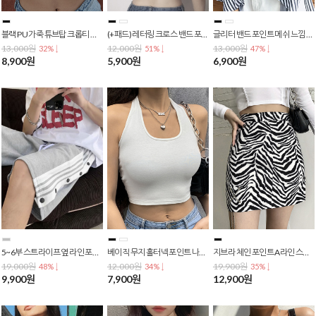
블랙 PU 가죽 튜브탑 크롭티 배꼽티 크롭탑 숏티 T-0074
(+패드) 레터링 크로스 밴드 포인트 스포츠브라 캐미솔 브라탑 T-0073
글리터 밴드 포인트 메쉬 느낌 스트랩 스포츠브라 슬링 튜브탑 브라탑 T-0072
13,000원
12,000원
13,000원
32% ↓
51% ↓
47% ↓
8,900원
5,900원
6,900원
5~6부 스트라이프 옆 라인 포인트 반 오픈 트레이닝 추리닝 숏 반바지 PA-0026
베이직 무지 홀터넥 포인트 나시티 크롭티 배꼽티 크롭탑 숏티 T-0069
지브라 체인 포인트 A라인 스커트 PA-0023
19,000원
12,000원
19,900원
48% ↓
34% ↓
35% ↓
9,900원
7,900원
12,900원