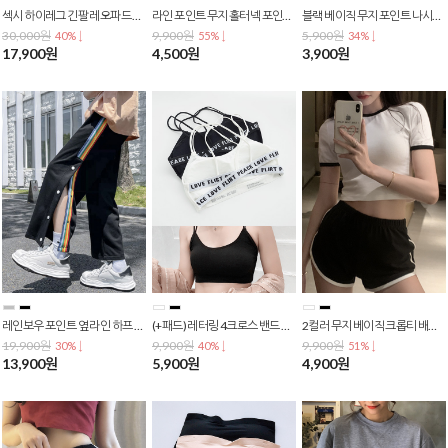
섹시 하이레그 긴팔 레오파드 메쉬 바디수트 바디프로필 / 스우파 T-0086
라인 포인트 무지 홀터넥 포인트 나시티 크롭티 배꼽티 크롭탑 숏티 T-0082
블랙 베이직 무지 포인트 나시티 크롭티 배꼽티 크롭탑 숏티 T-0081
30,000원
9,900원
5,900원
40% ↓
55% ↓
34% ↓
17,900원
4,500원
3,900원
레인보우 포인트 옆 라인 하프 오픈 버클 똑딱이 트레이닝 바지 PA-0028
(+패드) 레터링 4크로스 밴드 포인트 스포츠브라 슬링 튜브탑 브라탑 T-0079
2컬러 무지 베이직 크롭티 배꼽티 크롭탑 반팔티셔츠 숏티 쫄티 T-0078
19,900원
9,900원
9,900원
30% ↓
40% ↓
51% ↓
13,900원
5,900원
4,900원