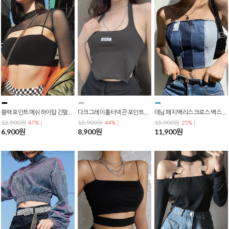
블랙 포인트 메쉬 하이탑 긴팔티 크롭티 배꼽티 크롭탑 숏티 T-0062
다크그레이 홀터넥 끈 포인트 옆트임 나시티 크롭티 배꼽티 크롭탑 숏티 T-0061
데님 패치 백리스 크로스 백 스트랩 튜브탑 나시티 크롭티 배꼽티 크롭탑 숏티 T-0059
12,900원
15,900원
15,900원
47% ↓
44% ↓
25% ↓
6,900원
8,900원
11,900원