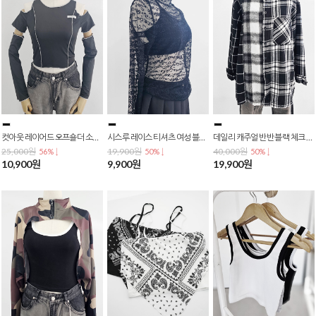
컷아웃 레이어드 오프숄더 소매 워머 스타일 슬림핏 티셔츠 스트릿룩 T-0134
시스루 레이스 티셔츠 여성 블랙 레터링 망사 긴팔 레이어드 섹시룩 스트릿룩 T-0133
데일리 캐주얼 반반 블랙 체크 남방 루즈핏 배색 박시핏 롱 셔츠 T-0132
25,000원
19,900원
40,000원
56% ↓
50% ↓
50% ↓
10,900원
9,900원
19,900원