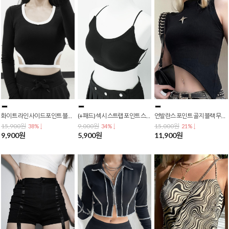
화이트 라인 사이드 포인트 블랙 긴팔 크롭티 배꼽티 크롭탑 T-0124
(+패드) 섹시 스트랩 포인트 스포츠브라 슬링 튜브탑 브라탑 T-0122
언발란스 포인트 골지 블랙 무지 나시티 크롭티 배꼽티 크롭 숏티 T-0120
15,900원
9,000원
15,000원
38% ↓
34% ↓
21% ↓
9,900원
5,900원
11,900원