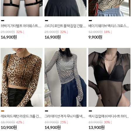
허벅지 가터벨트 하이웨스트 심플 블랙 숏 반바지 PA-0030
스티치 포인트 블랙 집업 긴팔 크롭티 배꼽티 크롭탑 T-0117
베이지 웨이브 백리스 크로스 백 스트랩 캐미솔 나시티 T-0116
25,000원
25,000원
12,000원
32% ↓
32% ↓
18% ↓
16,900원
16,900원
9,900원
레오파드 패턴 라운드 크롭 긴팔티 T-0115
그라데이션 격자 무늬 터틀넥 메쉬 망사 긴팔티 T-0114
섹시 집업 메쉬 바디수트 하이레그 긴팔 바디프로필 T-0113
18,900원
19,900원
19,900원
42% ↓
25% ↓
30% ↓
10,900원
14,900원
13,900원