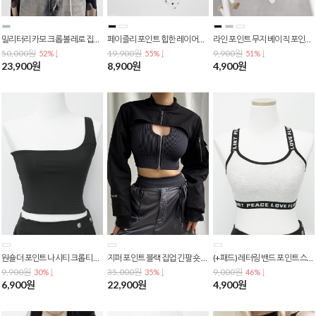
밀리터리 카모 크롭 볼레로 집업 긴팔 스트릿 레이어드 Y2K 하이 탑 T-0131
페이즐리 포인트 힙한 레이어드 나시 크롭 배꼽티 크롭탑 숏티 T-0130
라인 포인트 무지 베이직 포인트 나시티 크롭티 배꼽티 크롭탑 / 숏티 T-0129
50,000원
19,900원
9,900원
52% ↓
55% ↓
51% ↓
23,900원
8,900원
4,900원
원숄더 포인트 나시티 크롭티 배꼽티 크롭탑 숏티 민소매 T-0127
지퍼 포인트 블랙 집업 긴팔 숏 크롭 탑 자켓 T-0126
(+패드) 레터링 밴드 포인트 스포츠브라 배꼽티 크롭 브라탑 T-0125
9,900원
35,000원
9,000원
30% ↓
35% ↓
46% ↓
6,900원
22,900원
4,900원