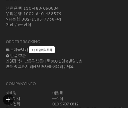
신한은행 110-488-060834
우리은행 1002-640-488579
NH농협 302-1385-7968-41
예금주:공정석
ORDER TRACKING
우체국택배
배송위치조회
반품/교환
인천광역시 남동구 남동대로 900-1 창성빌딩 5층
반품 및 교환시 해당 택배사를 이용해주세요.
COMPANY INFO
상호명
예쁜돌
대표이사
공정석
대표전화
010-5707-0812
주소
인천광역시 남동구 남동대로 900-1 창성빌딩
5층
사업자등록번호
113-23-47294
통신판매업신고
제 2018-인천남동구-1296 호