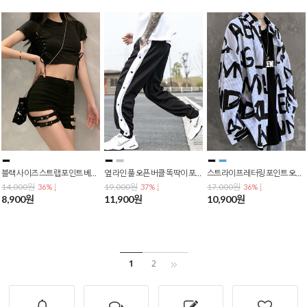
블랙 사이즈 스트랩 포인트 베이직 크롭티 배꼽티 크롭탑 반팔 티셔츠 T-0043
옆 라인 풀 오픈 버클 똑딱이 포인트 트레이닝 추리닝 바지 PA-0021
스트라이프 레터링 포인트 오버핏 루즈핏 남방 긴팔 셔츠 T-0036
14,000원
19,000원
17,000원
36% ↓
37% ↓
36% ↓
8,900원
11,900원
10,900원
1
2