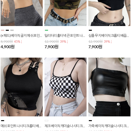
(+패드) 베이직 골지 메쉬 포인트 튜브탑 브라 스포츠브라 / 크롭탑 / 브라탑 T-0107
밀리터리 홀터넥 끈 포인트 나시티 크롭티 배꼽티 크롭탑 숏티 T-0106
심플 무지 베이직 크롭티 배꼽티 크롭탑 반팔티셔츠 / 숏티 / 쫄티 T-0105
8,900원
12,900원
12,900원
45% ↓
39% ↓
39% ↓
4,900원
7,900원
7,900원
메쉬 포인트 나시티 크롭티 배꼽티 크롭탑 숏티 민소매 T-0104
체크 베이직 캐미솔 나시티 크롭탑 숏티 T-0102
가죽 베이직 캐미솔 나시티 크롭탑 숏티 T-0101