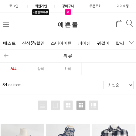
로그인
회원가입
장바구니
주문조회
마이쇼핑
0
4종할인쿠폰
검
예쁜돌
검
메
색
색
뉴
베스트
신상5%할인
스타아이템
피어싱
귀걸이
팔찌
목
의류
ALL
상의
하의
84
ea item