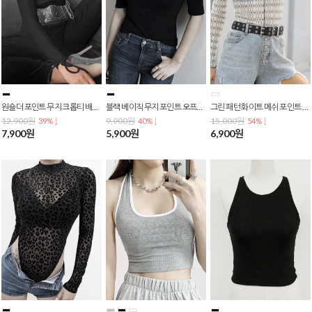
원숄더 포인트 무지 크롭티 배꼽티 크롭탑 긴팔티셔츠 T-0090
블랙 베이직 무지 포인트 오프숄더 티 / 숏티 T-0089
그린 패턴 화이트 메쉬 포인트 망사 긴팔티 크롭 배꼽티 크롭탑 숏티 T-0087
12,900원
9,900원
15,000원
39% ↓
40% ↓
54% ↓
7,900원
5,900원
6,900원