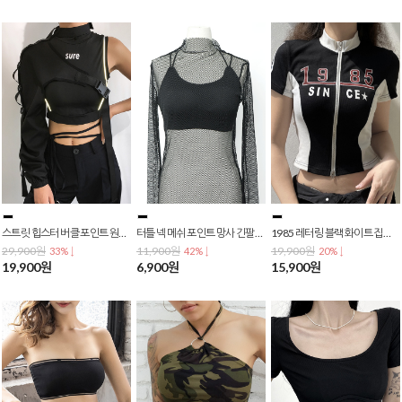
스트릿 힙스터 버클 포인트 원숄더 긴팔티 크롭티 배꼽티 크롭탑 T-0112
터틀 넥 메쉬 포인트 망사 긴팔티 T-0111
1985 레터링 블랙 화이트 집업 반팔 크롭 배꼽티 크롭탑 T-0109
29,900원
11,900원
19,900원
33% ↓
42% ↓
20% ↓
19,900원
6,900원
15,900원